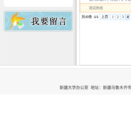
测试热线
共49条
4/4
上页
1
2
3
4
新疆大学办公室 地址：新疆乌鲁木齐市胜利路66