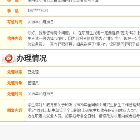
标 题
定向在职研究生自读期间辞职是否影响毕业
186****8681
手 机
写信时间
2019年10月28日
你好，我想咨询两个问题。1、在职研生报考一定要选择”定向“吗
信件内容
生考试一般选择”定向“，因为我报考信息里选了”非定向“，现在一定
为公务员，一直有辞职打算，如果选择了”定向“，读研期间辞职了
办理情况
处理状态
已处理
处理对象
管理员
处理时间
2019年10月29日
考生你好！教育部关于印发《2020年全国硕士研究生招生工作管理规
回复内容
规定“原则上招生单位非全日制硕士研究生招收在职定向就业人员”
收在职定向就业人员。如果报考非全日制，请修改为非定向或者报考