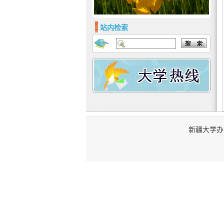
站内检索
新疆大学办公