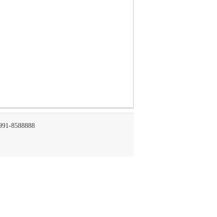
8588888